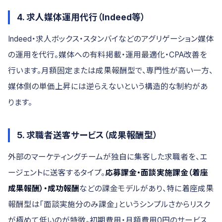
4. 求人媒体運用代行（Indeed等）
Indeed・求人ボックス・スタンバイなどのアグリゲーション媒体
の運用を代行。媒体への有料掲載・運用最適化・CPA改善を
行います。月額固定または成果報酬型で、専門性が高い一方、
媒体側の単価上昇には逆らえないという構造的な制約があ
ります。
5. 求職者送客サービス（成果報酬型）
外部のマーケティングチームが独自に集客した求職者を、エ
ージェントに送客するタイプ。
応募課金・面談実施課金（着座
成果報酬）・成功報酬
などの課金モデルがあり、特に着座成果
報酬型は「面談実施分のみ課金」というシンプルさからリスク
が極めて低いのが特徴。初期費用・月額費用0円のサービス