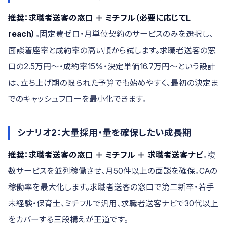
推奨：求職者送客の窓口 ＋ ミチフル（必要に応じてL
reach）
。固定費ゼロ・月単位契約のサービスのみを選択し、
面談着座率と成約率の高い順から試します。求職者送客の窓
口の2.5万円〜・成約率15%・決定単価16.7万円〜という設計
は、立ち上げ期の限られた予算でも始めやすく、最初の決定ま
でのキャッシュフローを最小化できます。
シナリオ2：大量採用・量を確保したい成長期
推奨：求職者送客の窓口 ＋ ミチフル ＋ 求職者送客ナビ
。複
数サービスを並列稼働させ、月50件以上の面談を確保。CAの
稼働率を最大化します。求職者送客の窓口で第二新卒・若手
未経験・保育士、ミチフルで汎用、求職者送客ナビで30代以上
をカバーする三段構えが王道です。