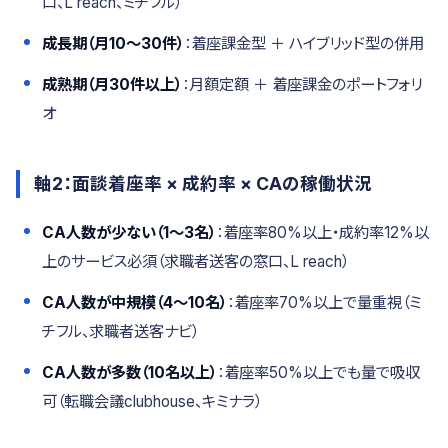
口、L reach、ミチフル）
成長期（月10〜30件）
：着座課金型 ＋ ハイブリッド型の併用
成熟期（月30件以上）
：月額定額 ＋ 着座課金のポートフォリ
オ
軸2：面談着座率 × 成約率 × CAの稼働状況
CA人数が少ない（1〜3名）
：着座率80%以上・成約率12%以
上のサービス必須（求職者送客の窓口、L reach）
CA人数が中規模（4〜10名）
：着座率70%以上で量重視（ミ
チフル、求職者送客ナビ）
CA人数が多数（10名以上）
：着座率50%以上でも量で吸収
可（転職会議clubhouse、キミナラ）