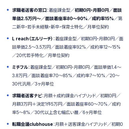
求職者送客の窓口
：着座課金型／
初期0円・月額0円／面談
単価2.5万円〜／面談着座率80〜90%／成約率15%
／第
二新卒・若手未経験・新卒・保育士特化／月単位契約
L reach（エルリーチ）
：着座課金型／初期0円・月額0円／面
談単価2.5〜3.5万円／面談着座率92%／成約率12〜15%
／20代若手特化／月単位契約
ミチフル
：着座課金型／初期0円・月額0円／面談単価1.4〜
3.8万円／面談着座率70〜85%／成約率7〜10%／20〜
30代汎用／3ヶ月単位
求職者送客ナビ
：月額＋成約課金ハイブリッド／初期0円／
月額3万円＋決定1件5万円／面談着座率60〜70%／成約
率5〜8%／30代以上含む幅広い層／6ヶ月単位
転職会議clubhouse
：月額＋送客課金ハイブリッド／初期0