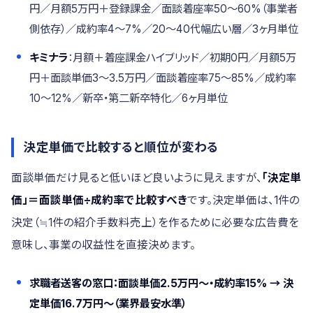
円／月額5万円＋登録課金／面談着座率50〜60%（事業者
側依存）／成約率4〜7%／20〜40代幅広い層／3ヶ月単位
キミナラ
：月額＋着座課金ハイブリッド／初期0円／月額5万
円＋面談単価3〜3.5万円／面談着座率75〜85%／成約率
10〜12%／新卒・第二新卒特化／6ヶ月単位
決定単価で比較すると順位が変わる
面談単価だけ見ると低いほど良いように見えますが、
「決定単
価」＝面談単価÷成約率で比較すべき
です。決定単価は、1件の
決定（≒1件の紹介手数料売上）を作るために必要な広告費を
意味し、事業の収益性を直接決めます。
求職者送客の窓口：面談単価2.5万円〜・成約率15% → 決
定単価16.7万円〜（業界最安水準）