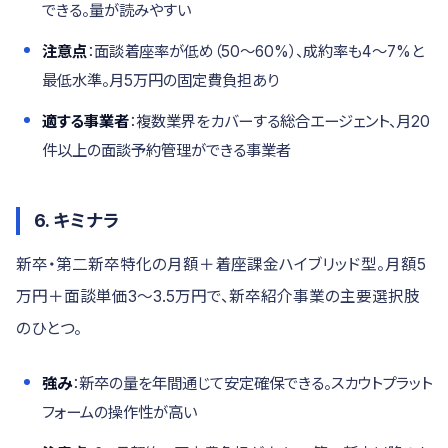
できる。量が読みやすい
注意点
：面談着座率が低め（50〜60%）、成約率も4〜7%と
最低水準。月5万円の固定費負担あり
適する事業者
：複数業界をカバーする総合エージェント、月20
件以上の面談予約管理ができる事業者
6. キミナラ
新卒・第二新卒特化の月額＋着座課金ハイブリッド型。月額5
万円＋面談単価3〜3.5万円で、新卒紹介事業の主要選択肢
のひとつ。
強み
：新卒の量を年間通じて安定確保できる。スカウトプラット
フォームの操作性が高い