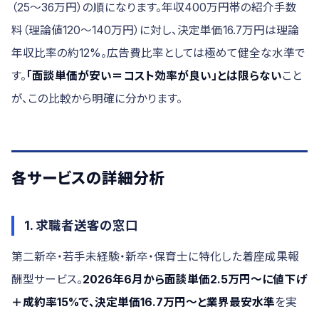
（25〜36万円）の順になります。年収400万円帯の紹介手数
料（理論値120〜140万円）に対し、決定単価16.7万円は理論
年収比率の約12%。広告費比率としては極めて健全な水準で
す。
「面談単価が安い＝コスト効率が良い」とは限らない
こと
が、この比較から明確に分かります。
各サービスの詳細分析
1. 求職者送客の窓口
第二新卒・若手未経験・新卒・保育士に特化した着座成果報
酬型サービス。
2026年6月から面談単価2.5万円〜に値下げ
＋成約率15%で、決定単価16.7万円〜と業界最安水準
を実