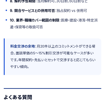
8. 解約予告期間
：当月解約可、30日前、60日前など
9. 競合サービスとの併用可否
：独占契約 vs 併用可
10. 業界・職種カバー範囲の制限
：医療・建設・港湾・特定派
遣・保育等の取扱可否
料金交渉の余地
：月20件以上のコミットメントができる場
合、面談単価の5〜15%割引交渉が可能なケースが多い
です。年間契約・先払いとセットで交渉すると応じてもらい
やすい傾向。
よくある質問