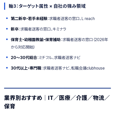
軸3：ターゲット属性 × 自社の強み領域
第二新卒・若手未経験
：求職者送客の窓口、L reach
新卒
：求職者送客の窓口、キミナラ
保育士・幼稚園教諭・保育補助
：求職者送客の窓口（2026年
から対応開始）
20〜30代総合
：ミチフル、求職者送客ナビ
30代以上・専門職
：求職者送客ナビ、転職会議clubhouse
業界別おすすめ｜IT／医療／介護／物流／
保育