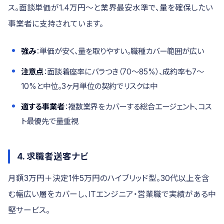
ス。面談単価が1.4万円〜と業界最安水準で、量を確保したい
事業者に支持されています。
強み
：単価が安く、量を取りやすい。職種カバー範囲が広い
注意点
：面談着座率にバラつき（70〜85%）、成約率も7〜
10%と中位。3ヶ月単位の契約でリスクは中
適する事業者
：複数業界をカバーする総合エージェント、コス
ト最優先で量重視
4. 求職者送客ナビ
月額3万円＋決定1件5万円のハイブリッド型。30代以上を含
む幅広い層をカバーし、ITエンジニア・営業職で実績がある中
堅サービス。