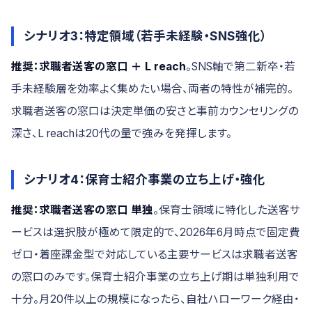
シナリオ3：特定領域（若手未経験・SNS強化）
推奨：求職者送客の窓口 ＋ L reach
。SNS軸で第二新卒・若
手未経験層を効率よく集めたい場合、両者の特性が補完的。
求職者送客の窓口は決定単価の安さと事前カウンセリングの
深さ、L reachは20代の量で強みを発揮します。
シナリオ4：保育士紹介事業の立ち上げ・強化
推奨：求職者送客の窓口 単独
。保育士領域に特化した送客サ
ービスは選択肢が極めて限定的で、2026年6月時点で固定費
ゼロ・着座課金型で対応している主要サービスは求職者送客
の窓口のみです。保育士紹介事業の立ち上げ期は単独利用で
十分。月20件以上の規模になったら、自社ハローワーク経由・