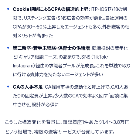
Cookie規制によるCPAの構造的上昇
：ITP・iOS17/18の制
限で、リスティング広告・SNS広告の効率が悪化。自社運用の
CPAが30〜50%上昇したエージェントも多く、外部送客の相
対メリットが高まった
第二新卒・若手未経験・保育士の供給増
：転職検討の若年化
と「キャリア相談ニーズ」の高まりで、SNS（TikTok・
Instagram）経由の求職者プールが急成長。これを単独で取り
に行ける媒体力を持たないエージェントが多い
CAの人手不足
：CA採用市場の流動化と賃上げで、CA1人あ
たりの固定費が上昇。少人数のCAで効率よく回す「面談に集
中させる」設計が必須に
こうした構造変化を背景に、面談着座1件あたり1.4〜3.8万円
という相場で、複数の送客サービスが台頭しています。