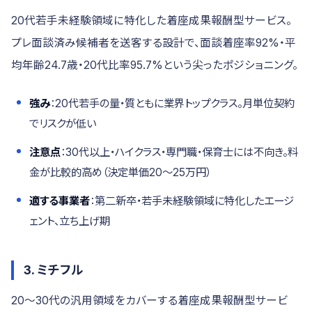
20代若手未経験領域に特化した着座成果報酬型サービス。
プレ面談済み候補者を送客する設計で、面談着座率92%・平
均年齢24.7歳・20代比率95.7%という尖ったポジショニング。
強み
：20代若手の量・質ともに業界トップクラス。月単位契約
でリスクが低い
注意点
：30代以上・ハイクラス・専門職・保育士には不向き。料
金が比較的高め（決定単価20〜25万円）
適する事業者
：第二新卒・若手未経験領域に特化したエージ
ェント、立ち上げ期
3. ミチフル
20〜30代の汎用領域をカバーする着座成果報酬型サービ