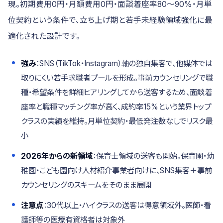
現。初期費用0円・月額費用0円・面談着座率80〜90%・月単
位契約という条件で、立ち上げ期と若手未経験領域強化に最
適化された設計です。
強み
：SNS（TikTok・Instagram）軸の独自集客で、他媒体では
取りにくい若手求職者プールを形成。事前カウンセリングで職
種・希望条件を詳細ヒアリングしてから送客するため、面談着
座率と職種マッチング率が高く、成約率15%という業界トップ
クラスの実績を維持。月単位契約・最低発注数なしでリスク最
小
2026年からの新領域
：保育士領域の送客も開始。保育園・幼
稚園・こども園向け人材紹介事業者向けに、SNS集客＋事前
カウンセリングのスキームをそのまま展開
注意点
：30代以上・ハイクラスの送客は得意領域外。医師・看
護師等の医療有資格者は対象外