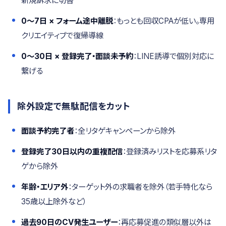
新規訴求に切替
0〜7日 × フォーム途中離脱
：もっとも回収CPAが低い。専用
クリエイティブで復帰導線
0〜30日 × 登録完了・面談未予約
：LINE誘導で個別対応に
繋げる
除外設定で無駄配信をカット
面談予約完了者
：全リタゲキャンペーンから除外
登録完了30日以内の重複配信
：登録済みリストを応募系リタ
ゲから除外
年齢・エリア外
：ターゲット外の求職者を除外（若手特化なら
35歳以上除外など）
過去90日のCV発生ユーザー
：再応募促進の類似層以外は