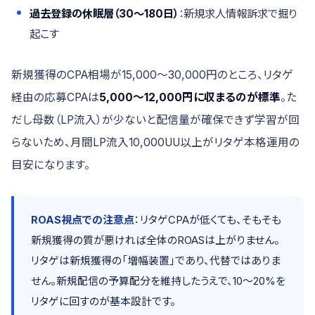
過去登録の休眠層（30〜180日）
：新規求人情報訴求で掘り
起こす
新規獲得のCPA相場が15,000〜30,000円のところ、リタゲ
経由の応募CPAは
5,000〜12,000円に収まるのが標準
。た
だし母数（LP流入）が少ないと配信量が確保できず学習が回
らないため、月間LP流入10,000UU以上がリタゲ本格運用の
目安になります。
ROAS視点での注意点
：リタゲCPAが低くても、そもそも
新規獲得の質が悪ければ全体のROASは上がりません。
リタゲは新規獲得の「増幅装置」であり、代替ではありま
せん。新規配信の予算配分を維持したうえで、10〜20%を
リタゲに回すのが基本設計です。