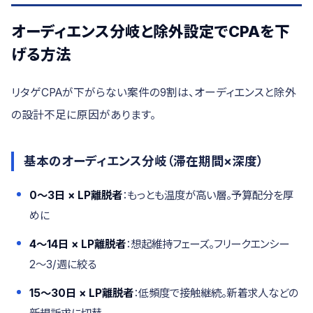
オーディエンス分岐と除外設定でCPAを下
げる方法
リタゲCPAが下がらない案件の9割は、オーディエンスと除外
の設計不足に原因があります。
基本のオーディエンス分岐（滞在期間×深度）
0〜3日 × LP離脱者
：もっとも温度が高い層。予算配分を厚
めに
4〜14日 × LP離脱者
：想起維持フェーズ。フリークエンシー
2〜3/週に絞る
15〜30日 × LP離脱者
：低頻度で接触継続。新着求人などの