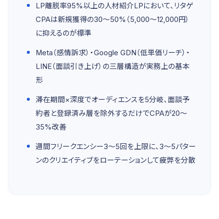
LP離脱率95%以上の人材紹介LPにおいて、リタゲ
CPAは新規獲得の30〜50%（5,000〜12,000円）
に抑えるのが標準
Meta（感情訴求）・Google GDN（低単価リーチ）・
LINE（面談引き上げ）の三層構造が実務上の基本
形
滞在期間×深度でオーディエンスを5分岐、面談予
約者と登録済み層を除外するだけでCPAが20〜
35%改善
週間フリークエンシー3〜5回を上限に、3〜5パター
ンのクリエイティブをローテーションして疲弊を分散