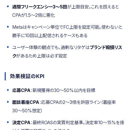
週間フリークエンシー3〜5回
が上限目安。これを超えると
CPAが1.5〜2倍に悪化
Metaはキャンペーン単位でFC上限を設定可能。使わないと
勝手に10回以上配信されるケースもある
ユーザー体験の観点でも、過剰なリタゲは
ブランド毀損リス
ク
があるため上限は必ず設定
効果検証のKPI
応募CPA
：新規獲得の30〜50%以内を目標
面談着座CPA
：応募CPAの2〜3倍を許容ライン（着座率
30〜50%想定）
決定CPA
：最終ROASの実質判定基準。決定率10〜15%を掛