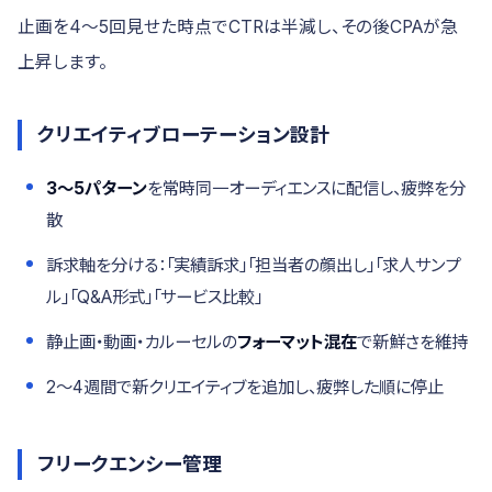
止画を4〜5回見せた時点でCTRは半減し、その後CPAが急
上昇します。
クリエイティブローテーション設計
3〜5パターン
を常時同一オーディエンスに配信し、疲弊を分
散
訴求軸を分ける：「実績訴求」「担当者の顔出し」「求人サンプ
ル」「Q&A形式」「サービス比較」
静止画・動画・カルーセルの
フォーマット混在
で新鮮さを維持
2〜4週間で新クリエイティブを追加し、疲弊した順に停止
フリークエンシー管理