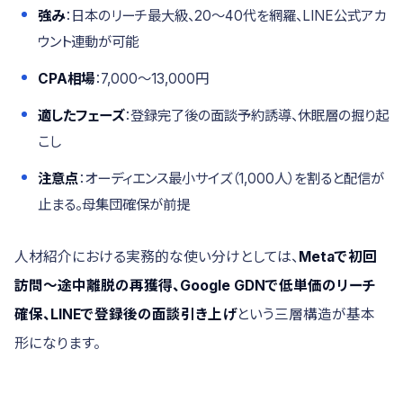
強み
：日本のリーチ最大級、20〜40代を網羅、LINE公式アカ
ウント連動が可能
CPA相場
：7,000〜13,000円
適したフェーズ
：登録完了後の面談予約誘導、休眠層の掘り起
こし
注意点
：オーディエンス最小サイズ（1,000人）を割ると配信が
止まる。母集団確保が前提
人材紹介における実務的な使い分けとしては、
Metaで初回
訪問〜途中離脱の再獲得、Google GDNで低単価のリーチ
確保、LINEで登録後の面談引き上げ
という三層構造が基本
形になります。