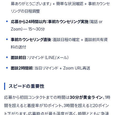
募ありがとうございます」 + 簡単な状況確認 + 事前カウンセ
リングの日程調整
応募から24時間以内：事前カウンセリング実施
（電話 or
Zoom）— 15〜30分
事前カウンセリング直後
：面談日程の確定 + 面談前共有資
料の送付
面談前日
：リマインド（LINE/メール）
面談2時間前
：当日リマインド + Zoom URL再送
スピードの重要性
応募から初回コンタクトまでの時間は
30分が黄金ライン
。1時
間を超えると着座率が10ポイント、3時間を超えると20ポイン
ト下がります。応募時点が最も温度が高く、時間とともに急速