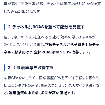
募が高くても決定率が高いチャネルは黒字。最終KPIから逆算
した評価が出発点です。
2. チャネル別ROASを並べて配分を見直す
各チャネルのROASを並べると、必ず効率の悪いチャネルが
2〜3つ浮かび上がります。
下位チャネルから予算を上位チャ
ネルに移すだけで、全体ROASは10〜30%改善
します。
3. 面談着座率を改善する
応募CPAをいじらずに面談着座CPAを下げる手段。応募から
初回コンタクトの速度、事前カウンセリング、リマインド設計な
ど、
運用施策の中で最もROIが高い領域
です。