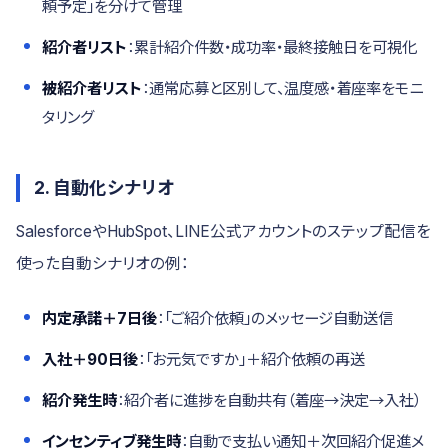
頼予定」を分けて管理
紹介者リスト
：累計紹介件数・成功率・最終接触日を可視化
被紹介者リスト
：通常応募と区別して、温度感・着座率をモニ
タリング
2. 自動化シナリオ
SalesforceやHubSpot、LINE公式アカウントのステップ配信を
使った自動シナリオの例：
内定承諾＋7日後
：「ご紹介依頼」のメッセージ自動送信
入社＋90日後
：「お元気ですか」＋紹介依頼の再送
紹介発生時
：紹介者に進捗を自動共有（着座→決定→入社）
インセンティブ発生時
：自動で支払い通知＋次回紹介促進メ