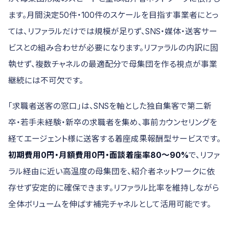
ます。月間決定50件・100件のスケールを目指す事業者にとっ
ては、リファラルだけでは規模が足りず、SNS・媒体・送客サー
ビスとの組み合わせが必要になります。リファラルの内訳に固
執せず、複数チャネルの最適配分で母集団を作る視点が事業
継続には不可欠です。
「求職者送客の窓口」は、SNSを軸とした独自集客で第二新
卒・若手未経験・新卒の求職者を集め、事前カウンセリングを
経てエージェント様に送客する着座成果報酬型サービスです。
初期費用0円・月額費用0円・面談着座率80〜90%
で、リファ
ラル経由に近い高温度の母集団を、紹介者ネットワークに依
存せず安定的に確保できます。リファラル比率を維持しながら
全体ボリュームを伸ばす補完チャネルとして活用可能です。