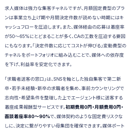
求人媒体は強力な集客チャネルですが、月額固定費型のプラ
ンは事業立ち上げ期や月間決定件数が読めない時期にはキ
ャッシュフローを圧迫します。また、媒体経由の応募は着座率
が50〜65%にとどまることが多く、CAの工数を圧迫する要因
にもなります。「決定件数に応じてコストが伸びる」変動費型の
チャネルをポートフォリオに組み込むことで、媒体への依存度
を下げ、利益率を安定化できます。
「求職者送客の窓口」は、SNSを軸とした独自集客で第二新
卒・若手未経験・新卒の求職者を集め、事前カウンセリングで
志向性・希望条件を整理した上でエージェント様に送客する
着座成果報酬型サービスです。
初期費用0円・月額費用0円・
面談着座率80〜90%
で、媒体契約のような固定費リスクな
しに、決定に繋がりやすい母集団を確保できます。媒体ポート