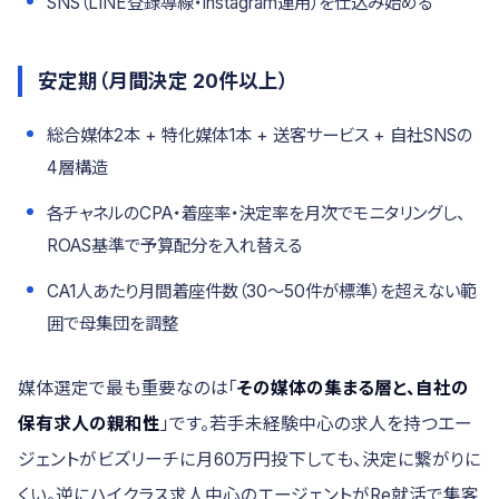
SNS（LINE登録導線・Instagram運用）を仕込み始める
安定期（月間決定 20件以上）
総合媒体2本 + 特化媒体1本 + 送客サービス + 自社SNSの
4層構造
各チャネルのCPA・着座率・決定率を月次でモニタリングし、
ROAS基準で予算配分を入れ替える
CA1人あたり月間着座件数（30〜50件が標準）を超えない範
囲で母集団を調整
媒体選定で最も重要なのは「
その媒体の集まる層と、自社の
保有求人の親和性
」です。若手未経験中心の求人を持つエー
ジェントがビズリーチに月60万円投下しても、決定に繋がりに
くい。逆にハイクラス求人中心のエージェントがRe就活で集客