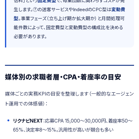
信料」という
固定費型
で、母集団数に関わらずコストが発
生します。⑦の送客サービスやIndeedのCPC型は
変動費
型
。事業フェーズ（立ち上げ期か拡大期か）と月間処理可
能件数によって、固定費型と変動費型の構成比を決める
必要があります。
媒体別の求職者層・CPA・着座率の目安
媒体ごとの実務KPIの目安を整理します（一般的なエージェン
ト運用での体感値）：
リクナビNEXT
：応募CPA 15,000〜30,000円、着座率50〜
65%、決定率8〜15%。汎用性が高いが競合も多い