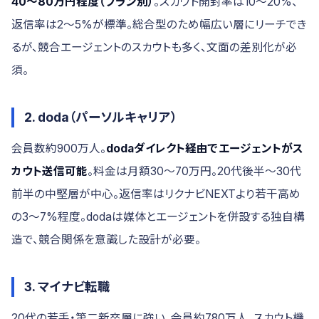
40〜80万円程度（プラン別）
。スカウト開封率は10〜20%、
返信率は2〜5%が標準。総合型のため幅広い層にリーチでき
るが、競合エージェントのスカウトも多く、文面の差別化が必
須。
2. doda（パーソルキャリア）
会員数約900万人。
dodaダイレクト経由でエージェントがス
カウト送信可能
。料金は月額30〜70万円。20代後半〜30代
前半の中堅層が中心。返信率はリクナビNEXTより若干高め
の3〜7%程度。dodaは媒体とエージェントを併設する独自構
造で、競合関係を意識した設計が必要。
3. マイナビ転職
20代の若手・第二新卒層に強い。会員約780万人。スカウト機