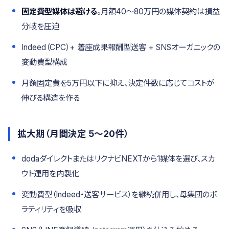
固定費型媒体は避ける
。月額40〜80万円の媒体契約は損益
分岐を圧迫
Indeed（CPC）+ 着座成果報酬型送客 + SNSオーガニックの
変動費型構成
月額固定費を5万円以下に抑え、決定件数に応じてコストが
伸びる構造を作る
拡大期（月間決定 5〜20件）
dodaダイレクトまたはリクナビNEXTから1媒体を選び、スカ
ウト運用を内製化
変動費型（Indeed・送客サービス）を継続併用し、母集団のボ
ラティリティを吸収