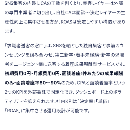
SNS集客の内製にCAの工数を割くより、集客レイヤーは外部
の専門事業者に切り出し、自社CAは面談〜決定レイヤーの生
産性向上に集中させる方が、ROASは安定しやすい構造があり
ます。
「求職者送客の窓口」は、SNSを軸とした独自集客と事前カウ
ンセリングを組み合わせ、第二新卒・若手未経験・新卒の求職
者をエージェント様に送客する着座成果報酬型サービスです。
初期費用0円・月額費用0円、面談着座1件あたりの成果報酬
のみ・面談着座率80〜90%
のため、CPAと面談着座率という
2つのKPIを外部委託で固定化でき、ダッシュボード上のボラ
ティリティを抑えられます。社内KPIは「決定率」「単価」
「ROAS」に集中させる運用設計が可能です。