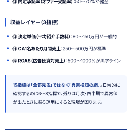
⑫ 内定承諾率（オファー受諾率）
：50〜70%が健全
収益レイヤー（3指標）
⑬ 決定単価（平均紹介手数料）
：80〜150万円が一般的
⑭ CA1名あたり月間売上
：250〜500万円が標準
⑮ ROAS（広告投資対売上）
：500〜1000%が黒字ライン
15指標は「全部見る」ではなく「異常検知の網」
。日常的に
確認するのは6〜8指標で、残りは月次・四半期で異常値
が出たときに掘る運用にすると現場が回ります。