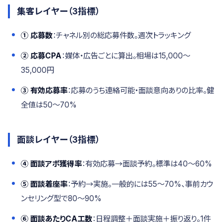
集客レイヤー（3指標）
① 応募数
：チャネル別の総応募件数。週次トラッキング
② 応募CPA
：媒体・広告ごとに算出。相場は15,000〜
35,000円
③ 有効応募率
：応募のうち連絡可能・面談意向ありの比率。健
全値は50〜70%
面談レイヤー（3指標）
④ 面談アポ獲得率
：有効応募→面談予約。標準は40〜60%
⑤ 面談着座率
：予約→実施。一般的には55〜70%、事前カウ
ンセリング型で80〜90%
⑥ 面談あたりCA工数
：日程調整＋面談実施＋振り返り。1件