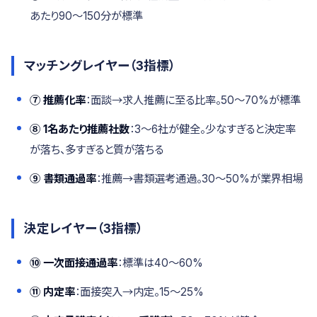
あたり90〜150分が標準
マッチングレイヤー（3指標）
⑦ 推薦化率
：面談→求人推薦に至る比率。50〜70%が標準
⑧ 1名あたり推薦社数
：3〜6社が健全。少なすぎると決定率
が落ち、多すぎると質が落ちる
⑨ 書類通過率
：推薦→書類選考通過。30〜50%が業界相場
決定レイヤー（3指標）
⑩ 一次面接通過率
：標準は40〜60%
⑪ 内定率
：面接突入→内定。15〜25%