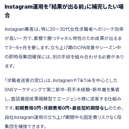
Instagram運用を「結果が出る前」に補完したい場
合
Instagram集客は、特に20〜30代女性求職者へのリーチ効率
が高い一方で、累積で勝つチャネル特性のため成果が出るま
で3〜6ヶ月を要します。立ち上げ期のCPA改善やシーズン中
の即時母集団確保には、別の手段を組み合わせる必要があり
ます。
「求職者送客の窓口」は、InstagramやTikTokを中心とした
SNSマーケティングで第二新卒・若手未経験・新卒層を集客
し、面談着座成果報酬型でエージェント様に送客する仕組み
です。
初期費用0円・月額費用0円・最低契約期間なし
のため、
自社Instagram運用の立ち上げ期間中も固定費リスクなく母
集団を補強できます。