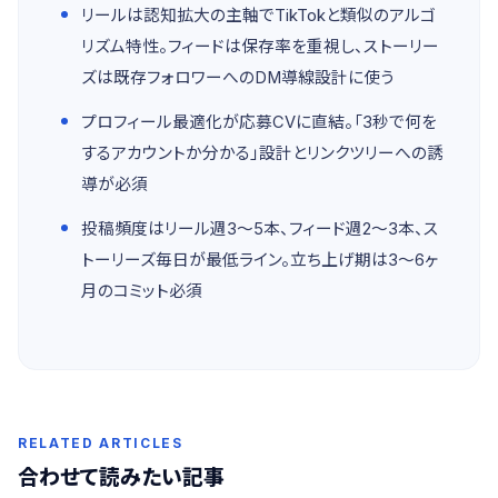
リールは認知拡大の主軸でTikTokと類似のアルゴ
リズム特性。フィードは保存率を重視し、ストーリー
ズは既存フォロワーへのDM導線設計に使う
プロフィール最適化が応募CVに直結。「3秒で何を
するアカウントか分かる」設計とリンクツリーへの誘
導が必須
投稿頻度はリール週3〜5本、フィード週2〜3本、ス
トーリーズ毎日が最低ライン。立ち上げ期は3〜6ヶ
月のコミット必須
RELATED ARTICLES
合わせて読みたい記事